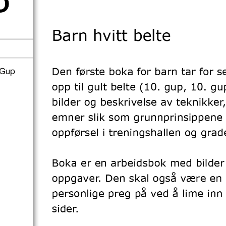
M
E
N
U
S
A
C
T