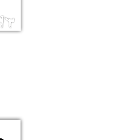
I
V
E
D
O
M
A