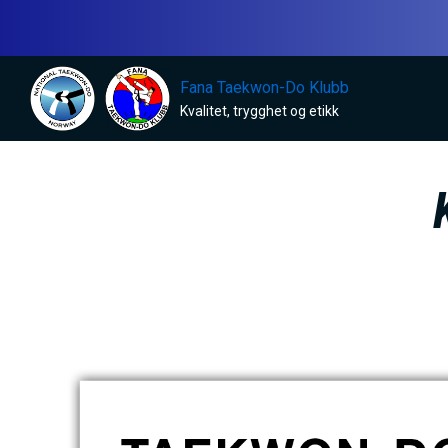
H
o
p
Fana Taekwon-Do Klubb
p
Kvalitet, trygghet og etikk
t
i
l
h
o
v
e
d
i
n
n