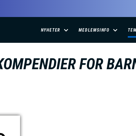
D
NYHETER
MEDLEMSINFO
TE
O
KOMPENDIER FOR BAR
M
A
I
N