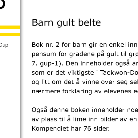
I
N
M
E
N
U