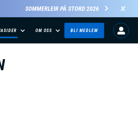
×
SOMMERLEIR PÅ STORD 2026
MASIDER
OM OSS
BLI MEDLEM
N