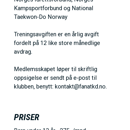
h
Kampsportforbund og National
o
Taekwon-Do Norway
l
d
Treningsavgiften er en årlig avgift
fordelt på 12 like store månedlige
avdrag.
Medlemsskapet løper til skriftlig
oppsigelse er sendt på e-post til
klubben, benytt: kontakt@fanatkd.no.
PRISER