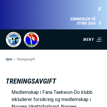
H
×
o
p
SOMMERLEIR PÅ
STORD 2026
p
t
i
MENY
l
h
Hjem
Treningsavgift
o
v
e
TRENINGSAVGIFT
d
i
Medlemskap i Fana Taekwon-Do klubb
n
inkluderer forsikring og medlemskap i
n
Norges Idrettsforbund, Norges