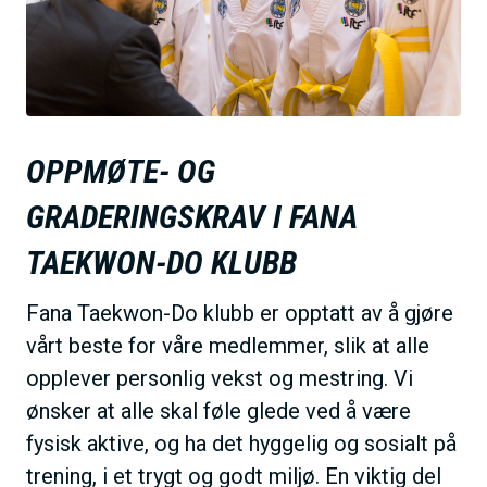
h
o
l
d
OPPMØTE- OG
GRADERINGSKRAV I FANA
TAEKWON-DO KLUBB
Fana Taekwon-Do klubb er opptatt av å gjøre
vårt beste for våre medlemmer, slik at alle
opplever personlig vekst og mestring. Vi
ønsker at alle skal føle glede ved å være
fysisk aktive, og ha det hyggelig og sosialt på
trening, i et trygt og godt miljø. En viktig del