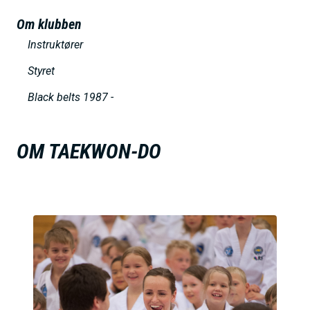
h
Om klubben
o
Instruktører
l
Styret
d
Black belts 1987 -
OM TAEKWON-DO