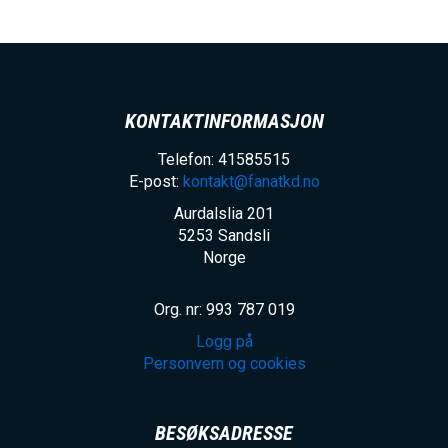
h
o
l
d
KONTAKTINFORMASJON
Telefon: 41585515
E-post:
kontakt@fanatkd.no
Aurdalslia 201
5253
Sandsli
Norge
Org. nr: 993 787 019
Logg på
Personvern og cookies
BESØKSADRESSE