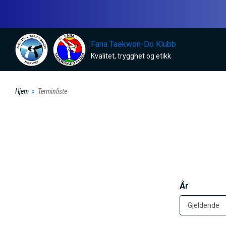
H
o
p
Fana Taekwon-Do Klubb
p
Kvalitet, trygghet og etikk
t
i
Hjem
Terminliste
l
h
o
v
e
d
År
i
n
n