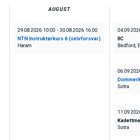
h
AUGUST
o
l
29.08.2026 10:00 - 30.08.2026 16:00
04.09.202
d
NTN Instruktørkurs 6 (selvforsvar)
IIC
Haram
Bedford, 
06.09.202
Dommerk
Sotra
11.09.202
Kadettme
Sotra