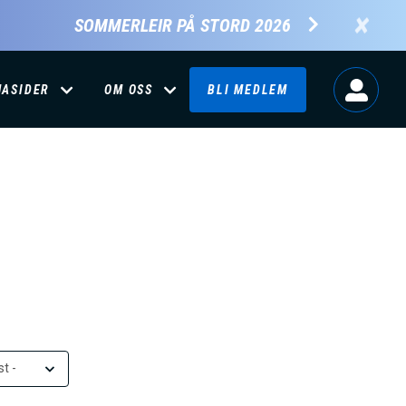
×
SOMMERLEIR PÅ STORD 2026
MASIDER
OM OSS
BLI MEDLEM
t -