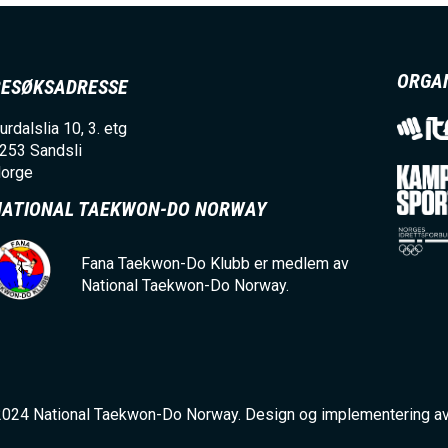
I
N
ORGA
BESØKSADRESSE
M
urdalslia 10, 3. etg
253
Sandsli
orge
E
NATIONAL TAEKWON-DO NORWAY
N
Fana Taekwon-Do Klubb er medlem av
National Taekwon-Do Norway.
U
2024 National Taekwon-Do Norway. Design og implementering a