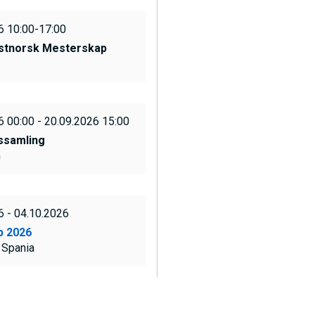
I
6 10:00-17:00
stnorsk Mesterskap
V
E
6 00:00 - 20.09.2026 15:00
ssamling
D
m
O
6 - 04.10.2026
M
p 2026
 Spania
A