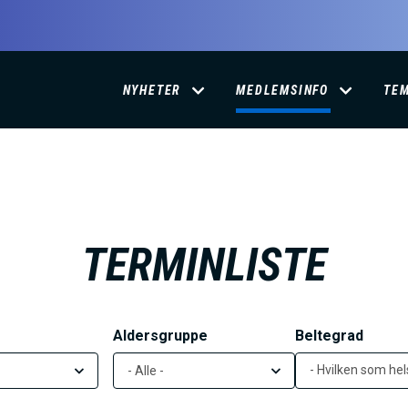
D
NYHETER
MEDLEMSINFO
TE
O
M
A
TERMINLISTE
I
Aldersgruppe
Beltegrad
N
- Hvilken som hels