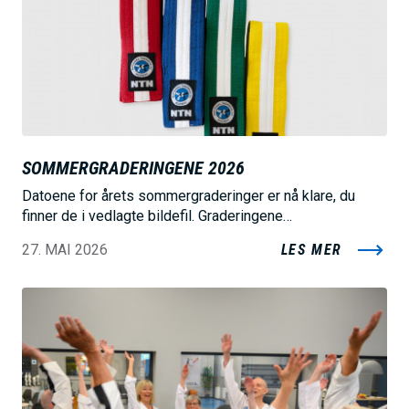
d
e
SOMMERGRADERINGENE 2026
Datoene for årets sommergraderinger er nå klare, du
finner de i vedlagte bildefil. Graderingene…
27. MAI 2026
LES MER
B
i
l
d