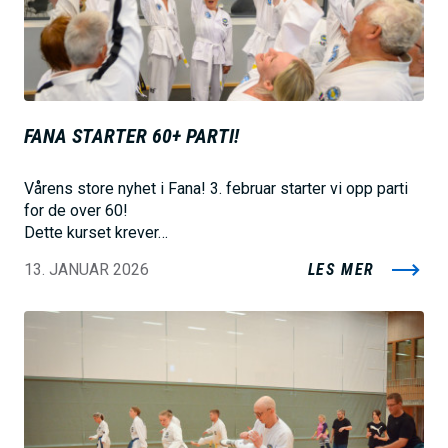
e
FANA STARTER 60+ PARTI!
Vårens store nyhet i Fana! 3. februar starter vi opp parti
for de over 60!
Dette kurset krever…
13. JANUAR 2026
LES MER
B
i
l
d
e