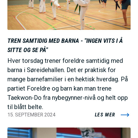
TREN SAMTIDIG MED BARNA - "INGEN VITS I Å
SITTE OG SE PÅ"
Hver torsdag trener foreldre samtidig med
barna i Søreidehallen. Det er praktisk for
mange barnefamilier i en hektisk hverdag. På
partiet Foreldre og barn kan man trene
Taekwon-Do fra nybegynner-nivå og helt opp
til blått belte.
15. SEPTEMBER 2024
LES MER
B