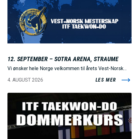
12. SEPTEMBER – SOTRA ARENA, STRAUME
Vi ønsker hele Norge velkommen til årets Vest-Norsk…
4. AUGUST 2026
LES MER
B
i
l
d
e