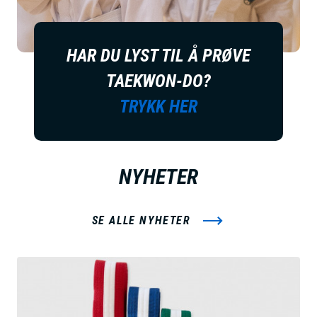
HAR DU LYST TIL Å PRØVE
TAEKWON-DO?
TRYKK HER
NYHETER
SE ALLE NYHETER
B
i
l