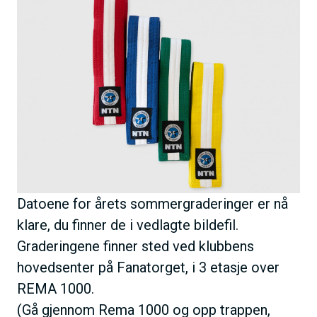
i
l
d
e
Datoene for årets sommergraderinger er nå
klare, du finner de i vedlagte bildefil.
Graderingene finner sted ved klubbens
hovedsenter på Fanatorget, i 3 etasje over
REMA 1000.
(Gå gjennom Rema 1000 og opp trappen,