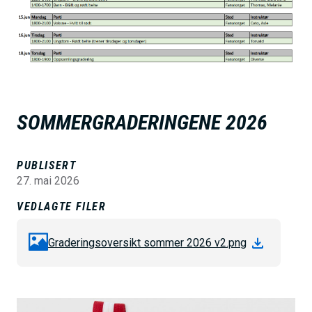
h
o
l
d
SOMMERGRADERINGENE 2026
PUBLISERT
27. mai 2026
VEDLAGTE FILER
Graderingsoversikt sommer 2026 v2.png
B