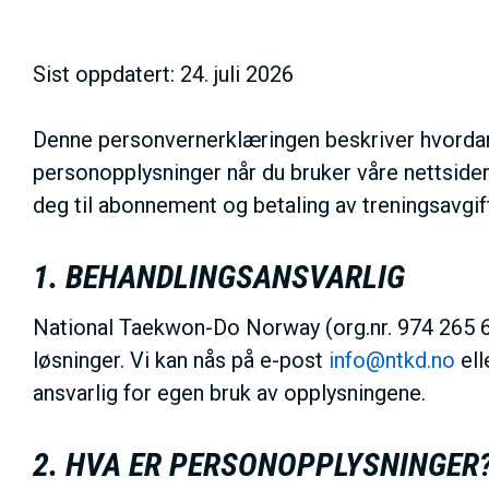
h
o
Sist oppdatert: 24. juli 2026
l
d
Denne personvernerklæringen beskriver hvorda
personopplysninger når du bruker våre nettsi
deg til abonnement og betaling av treningsavgift
1. BEHANDLINGSANSVARLIG
National Taekwon-Do Norway (org.nr. 974 265 6
løsninger. Vi kan nås på e-post
info@ntkd.no
ell
ansvarlig for egen bruk av opplysningene.
2. HVA ER PERSONOPPLYSNINGER