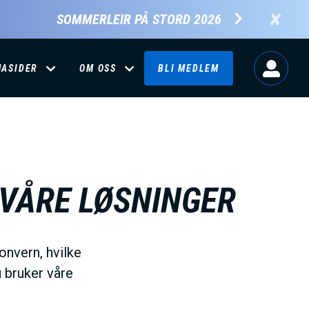
×
SOMMERLEIR PÅ STORD 2026
MASIDER
OM OSS
BLI MEDLEM
 VÅRE LØSNINGER
onvern, hvilke
u bruker våre