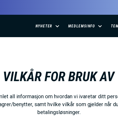
D
NYHETER
MEDLEMSINFO
TE
O
M
A
VILKÅR FOR BRUK AV
I
mlet all informasjon om hvordan vi ivaretar ditt pers
N
agrer/benytter, samt hvilke vilkår som gjelder når d
betalingsløsninger.