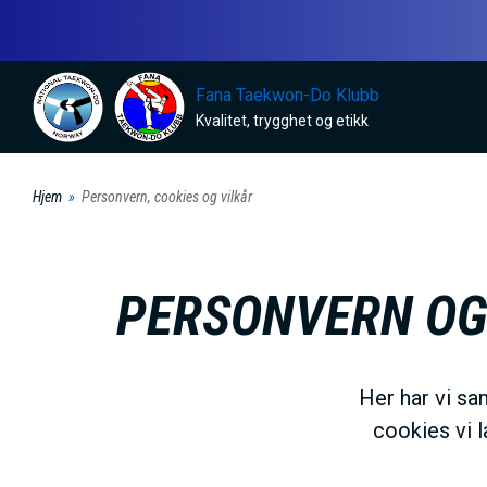
H
o
p
Fana Taekwon-Do Klubb
p
Kvalitet, trygghet og etikk
t
i
Hjem
Personvern, cookies og vilkår
l
h
o
PERSONVERN OG 
v
e
d
Her har vi sa
i
cookies vi l
n
n