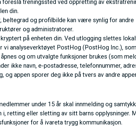
å foreslå treningssted ved oppretting av ekstratreni
len din.
, beltegrad og profilbilde kan være synlig for andre
truktører og administratorer.
ryptert på enheten din. Ved utlogging slettes lokal
r vi analyseverktøyet PostHog (PostHog Inc.), som
 åpnes og om utvalgte funksjoner brukes (som meld
der ikke navn, e-postadresse, telefonnummer, adresse
, og appen sporer deg ikke på tvers av andre apper 
edlemmer under 15 år skal innmelding og samtykker
i, retting eller sletting av sitt barns opplysninger
funksjoner for å ivareta trygg kommunikasjon.