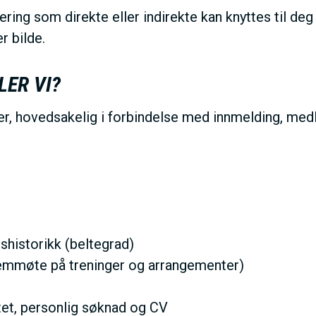
ering som direkte eller indirekte kan knyttes til d
I
r bilde.
V
LER VI?
E
er, hovedsakelig i forbindelse med innmelding, me
D
O
M
shistorikk (beltegrad)
fremmøte på treninger og arrangementer)
A
tet, personlig søknad og CV