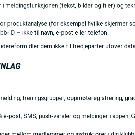
I
 i meldingsfunksjonen (tekst, bilder og filer) og t
N
or produktanalyse (for eksempel hvilke skjermer so
b-ID – ikke til navn, e-post eller telefon
M
videreformidler dem ikke til tredjeparter utover da
E
NNLAG
N
U
elding, treningsgrupper, oppmøteregistrering, grade
 e-post, SMS, push-varsler og meldinger i appen. Gr
er mellom medlemmer og instruktører i din klubb. G