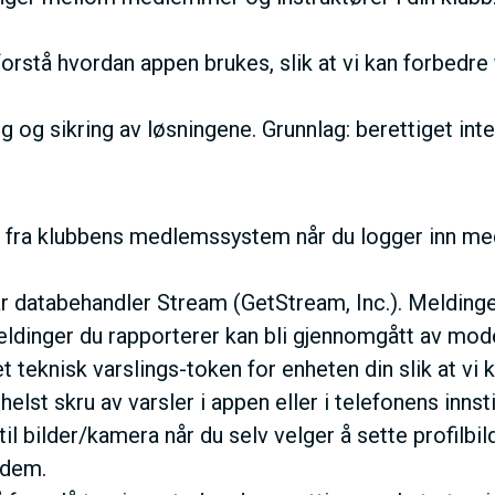
orstå hvordan appen brukes, slik at vi kan forbedre f
ng og sikring av løsningene. Grunnlag: berettiget int
a klubbens medlemssystem når du logger inn med br
 databehandler Stream (GetStream, Inc.). Meldinger,
ldinger du rapporterer kan bli gjennomgått av moder
 et teknisk varslings-token for enheten din slik at v
st skru av varsler i appen eller i telefonens innstil
l bilder/kamera når du selv velger å sette profilbilde
 dem.