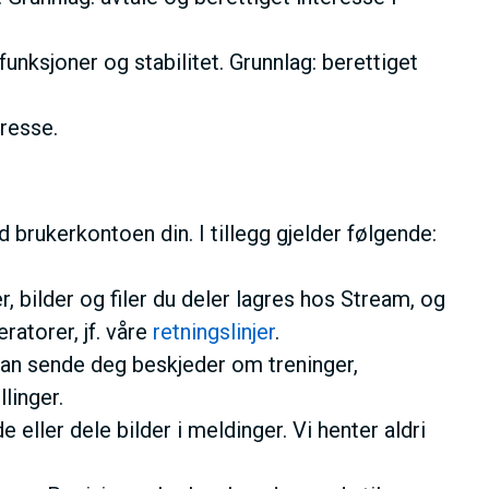
unksjoner og stabilitet. Grunnlag: berettiget
eresse.
ukerkontoen din. I tillegg gjelder følgende:
 bilder og filer du deler lagres hos Stream, og
atorer, jf. våre
retningslinjer
.
i kan sende deg beskjeder om treninger,
linger.
 eller dele bilder i meldinger. Vi henter aldri