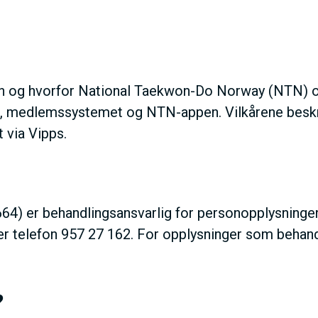
M
E
N
n og hvorfor National Taekwon-Do Norway (NTN) og
der, medlemssystemet og NTN-appen. Vilkårene bes
U
 via Vipps.
S
A
64) er behandlingsansvarlig for personopplysninge
er telefon 957 27 162. For opplysninger som behandl
C
T
?