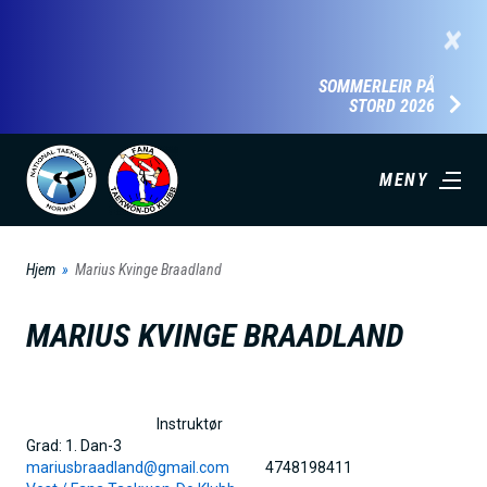
H
×
o
p
SOMMERLEIR PÅ
STORD 2026
p
t
i
MENY
l
h
Hjem
Marius Kvinge Braadland
o
v
MARIUS KVINGE BRAADLAND
e
d
i
Instruktør
n
Grad:
1. Dan-3
mariusbraadland@gmail.com
4748198411
n