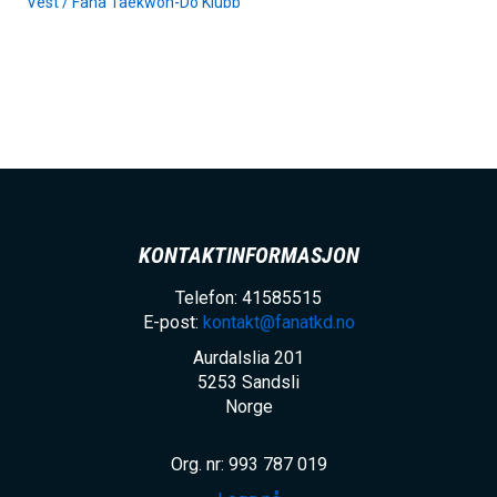
Vest /
Fana Taekwon-Do Klubb
h
o
l
d
KONTAKTINFORMASJON
Telefon: 41585515
E-post:
kontakt@fanatkd.no
Aurdalslia 201
5253
Sandsli
Norge
Org. nr: 993 787 019