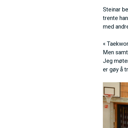
Steinar b
trente ha
med andre
« Taekwon-
Men samtid
Jeg møter
er gøy å t