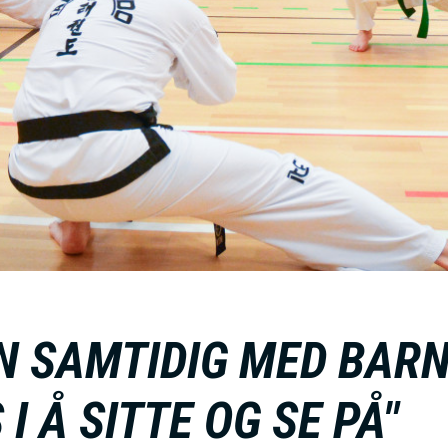
M
E
N
U
S
A
N SAMTIDIG MED BARN
C
 I Å SITTE OG SE PÅ"
T