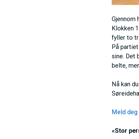
Gjennom h
Klokken 17
fyller to 
På partiet
sine. Det 
belte, men
Nå kan du
Søreidehal
Meld deg 
«Stor pers