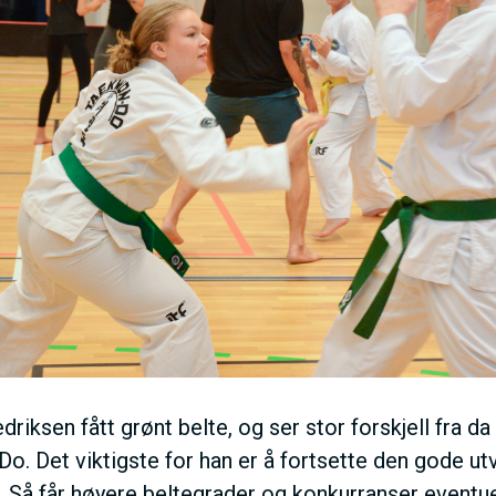
driksen fått grønt belte, og ser stor forskjell fra d
. Det viktigste for han er å fortsette den gode ut
g. Så får høyere beltegrader og konkurranser eventu