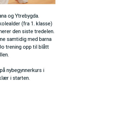
ana og Ytrebygda.
olealder (fra 1. klasse)
nerer den siste tredelen.
rene samtidig med barna
o trening opp til blått
llen.
på nybegynnerkurs i
klær i starten.