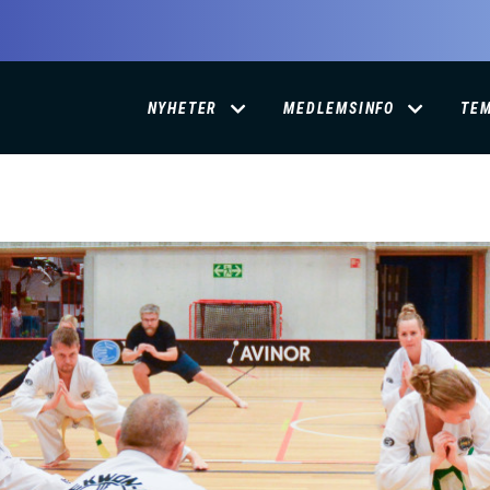
D
NYHETER
MEDLEMSINFO
TE
O
M
A
I
N