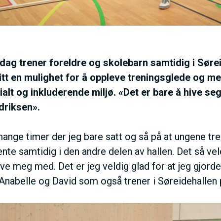
I
N
M
dag trener foreldre og skolebarn samtidig i Søre
litt en mulighet for å oppleve treningsglede og me
E
sialt og inkluderende miljø. «Det er bare å hive se
edriksen».
N
ange timer der jeg bare satt og så på at ungene tre
U
nte samtidig i den andre delen av hallen. Det så vel
 hive meg med. Det er jeg veldig glad for at jeg gjord
 Anabelle og David som også trener i Søreidehallen