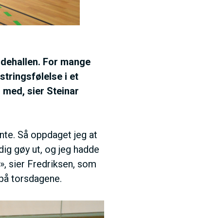
idehallen. For mange
stringsfølelse i et
g med, sier Steinar
nte. Så oppdaget jeg at
dig gøy ut, og jeg hadde
e», sier Fredriksen, som
 på torsdagene.