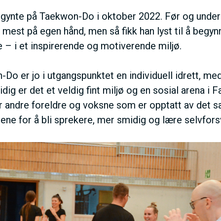
egynte på Taekwon-Do i oktober 2022. Før og und
n mest på egen hånd, men så fikk han lyst til å beg
 – i et inspirerende og motiverende miljø.
Do er jo i utgangspunktet en individuell idrett, med
ig er det et veldig fint miljø og en sosial arena i
 andre foreldre og voksne som er opptatt av det 
rene for å bli sprekere, mer smidig og lære selvfors