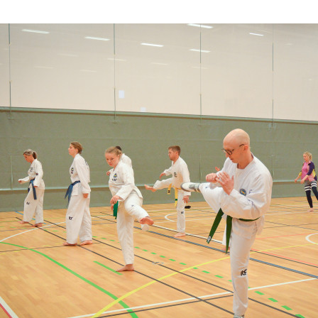
I
V
E
D
O
M
A