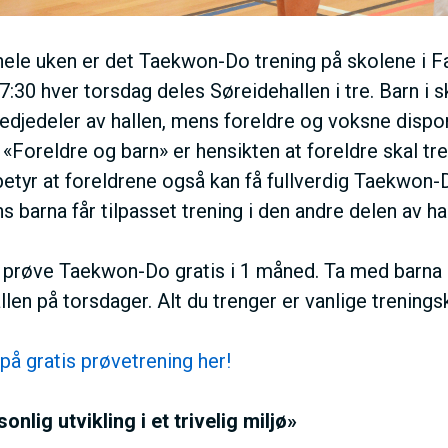
ele uken er det Taekwon-Do trening på skolene i F
:30 hver torsdag deles Søreidehallen i tre. Barn i sk
tredjedeler av hallen, mens foreldre og voksne dispo
 «Foreldre og barn» er hensikten at foreldre skal t
betyr at foreldrene også kan få fullverdig Taekwon-D
s barna får tilpasset trening i den andre delen av ha
 prøve Taekwon-Do gratis i 1 måned. Ta med barna 
len på torsdager. Alt du trenger er vanlige trenings
på gratis prøvetrening her!
onlig utvikling i et trivelig miljø»