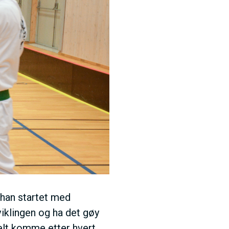
a han startet med
viklingen og ha det gøy
elt komme etter hvert.