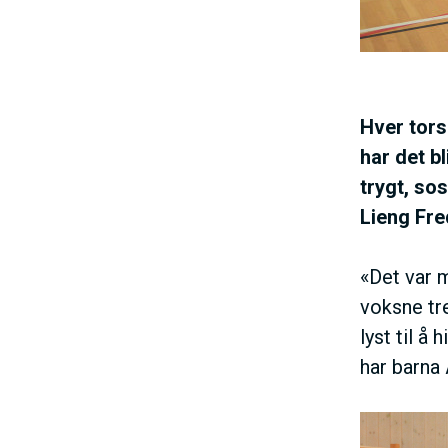
Hver tors
har det b
trygt, so
Lieng Fr
«Det var m
voksne tre
lyst til å
har barna