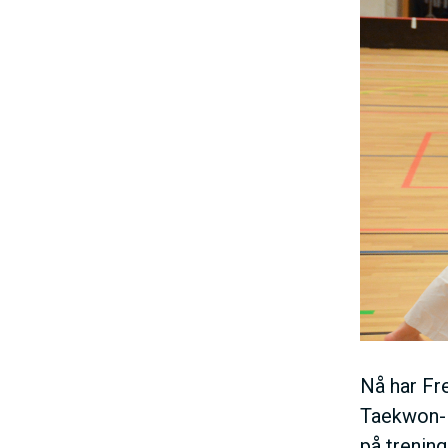
Nå har Fre
Taekwon-Do
på trenin