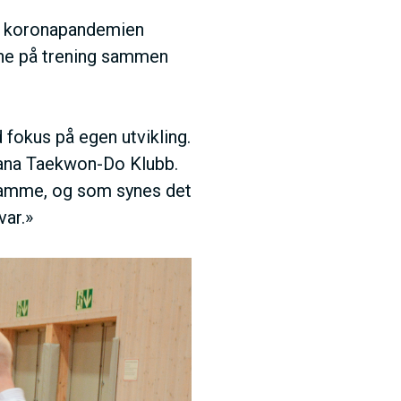
er koronapandemien
ynne på trening sammen
 fokus på egen utvikling.
 Fana Taekwon-Do Klubb.
samme, og som synes det
var.»