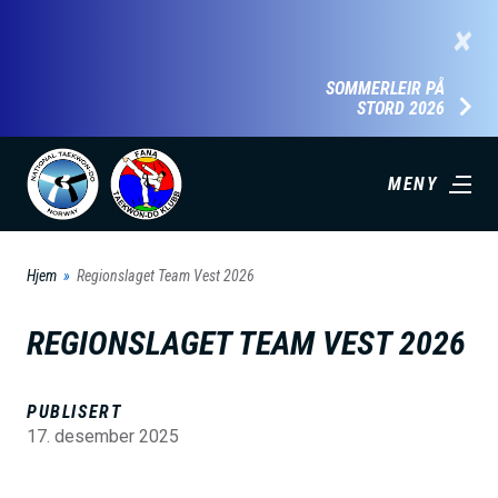
H
×
o
p
SOMMERLEIR PÅ
STORD 2026
p
t
i
MENY
l
h
Hjem
Regionslaget Team Vest 2026
o
v
REGIONSLAGET TEAM VEST 2026
e
d
PUBLISERT
i
17. desember 2025
n
n